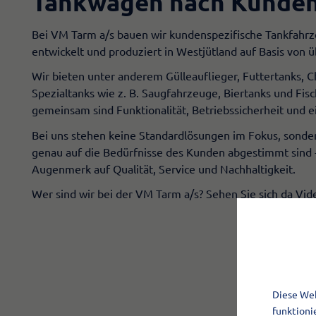
Tankwagen nach Kunde
Bei VM Tarm a/s bauen wir kundenspezifische Tankfahrze
entwickelt und produziert in Westjütland auf Basis von 
Wir bieten unter anderem Gülleauflieger, Futtertanks, 
Spezialtanks wie z. B. Saugfahrzeuge, Biertanks und Fisc
gemeinsam sind Funktionalität, Betriebssicherheit und 
Bei uns stehen keine Standardlösungen im Fokus, sonder
genau auf die Bedürfnisse des Kunden abgestimmt sind
Augenmerk auf Qualität, Service und Nachhaltigkeit.
Wer sind wir bei der VM Tarm a/s? Sehen Sie sich da Vid
Diese Web
funktioni