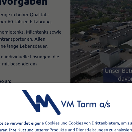
nvorgaben
uge in hoher Qualität -
über 60 Jahren Erfahrung.
Chemietanks, Milchtanks sowie
htransporter an. Allen
eine lange Lebensdauer.
n individuelle Lösungen, die
 - mit besonderem
eo an:
site verwendet eigene Cookies und Cookies von Drittanbietern, um zu
eren, Ihre Nutzung unserer Produkte und Dienstleistungen zu analysier