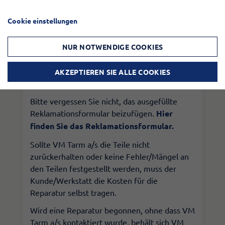
Tarm a/s gesendet werden, es sei denn, es
Cookie einstellungen
wurde etwas anderes vereinbart. Teile, die
von VM Tarm a/s versendet werden, werden
in Rechnung gestellt und anschließend
NUR NOTWENDIGE COOKIES
kreditiert, sobald VM Tarm a/s die
ausgetauschten Teile erhalten und genehmigt
AKZEPTIEREN SIE ALLE COOKIES
hat.
​Bitte vergessen Sie nicht, das ausgefüllte
Reklamationsformular beizufügen.
Hier
finden Sie das Reklamationsformular.
​Sollte VM Tarm a/s die Teile nicht
zurückerhalten oder keine Fehler/Mängel an
den Teilen festgestellt werden, muss der
Kunde/Werkstatt die Kosten für die
Reparatur selbst tragen.
​Wird eine Reparatur begonnen, ohne dass VM
Tarm a/s kontaktiert wurde, behält sich VM