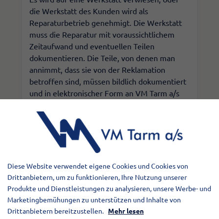
die Werkstatt des Kunden wird als
Reparaturbetrieb genehmigt. Die Werkstatt
muss die Reparatur mit voraussichtlichem
Zeitaufwand und eventuellen Teilen
dokumentieren. Die Teile, von denen man
annimmt, dass sie von der Reklamation
betroffen sind, müssen bildlich dokumentiert
und in elektronischer Form an VM Tarm a/s
gesendet werden.
Das externe Werkstatt muss außerdem eine
Bestellnummer von VM Tarm a/s erhalten,
bevor die Arbeiten beginnen.
Diese Website verwendet eigene Cookies und Cookies von
Drittanbietern, um zu funktionieren, Ihre Nutzung unserer
Produkte und Dienstleistungen zu analysieren, unsere Werbe- und
4. Nach der Reparatur
Marketingbemühungen zu unterstützen und Inhalte von
Drittanbietern bereitzustellen.
Mehr lesen
Alle Reklamationsteile müssen an die VM