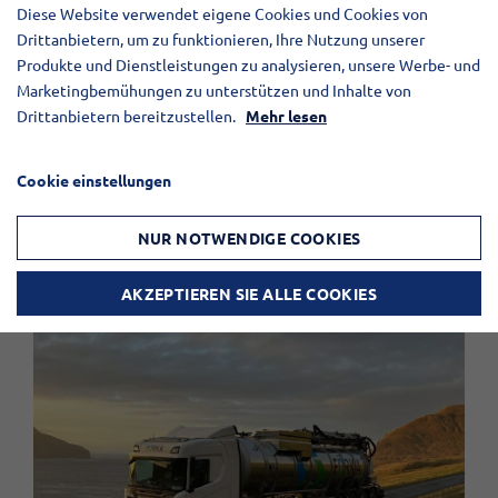
konzipiert, wobei sowohl die Gewichtsoptimierung als
Diese Website verwendet eigene Cookies und Cookies von
Drittanbietern, um zu funktionieren, Ihre Nutzung unserer
auch die Fahrverhalten eine wichtige Rolle spielen.
Produkte und Dienstleistungen zu analysieren, unsere Werbe- und
Jeder Anhänger wird mit Fokus auf die Bedürfnisse
Marketingbemühungen zu unterstützen und Inhalte von
des Kunden angepasst – egal, ob es um
Drittanbietern bereitzustellen.
Mehr lesen
Pumpenlösungen, Achskonfiguration oder Bedienung
geht. Das Ergebnis ist eine Lösung, die hohe Effizienz
Cookie einstellungen
im Feld und minimale Ausfallzeiten in einer
geschäftigen Saison gewährleistet.
NUR NOTWENDIGE COOKIES
Erfahren Sie mehr über Gülleanhänger
AKZEPTIEREN SIE ALLE COOKIES