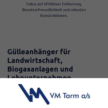
Fokus auf effektiver Entleerung,
Benutzerfreundlichkeit und robusten
Konstruktionen.
Gülleanhänger für
Landwirtschaft,
Biogasanlagen und
Lohnunternehmen
Gülletransport erfordert robuste Lösungen, die den
täglichen Betrieb unter wechselnden Bedingungen
standhalten können. Die Gülleanhänger von VM Tarm
sind für hohe Kapazität und effizientes Handling