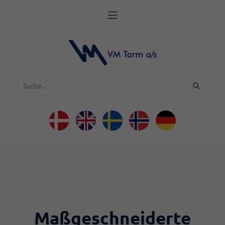

Maßgeschneiderte