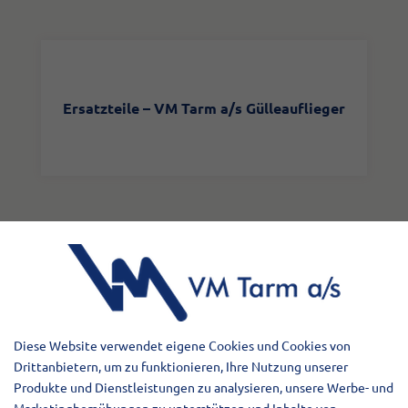
​Ersatzteile – VM Tarm a/s Gülleauflieger
Diese Website verwendet eigene Cookies und Cookies von
Drittanbietern, um zu funktionieren, Ihre Nutzung unserer
Abonnieren Sie unseren
Produkte und Dienstleistungen zu analysieren, unsere Werbe- und
Newsletter