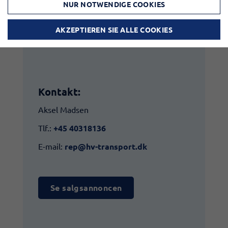
NUR NOTWENDIGE COOKIES
gesehen werden!
AKZEPTIEREN SIE ALLE COOKIES
Kontakt:​
Aksel Madsen
Tlf.:
+45 40318136
E-mail:
rep@hv-transport.dk
Se salgsannoncen