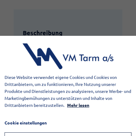
Beschreibung
Edelstahl-Tank 33000 Liter
Komplette Gangbrücke mit
Sicherheitsgeländer
10” Kran m/Harsø Kranpumpe
Åkerström Fernsteuerung
Diese Website verwendet eigene Cookies und Cookies von
Vogelsang Pumpe 9000 Liter/Min
Drittanbietern, um zu funktionieren, Ihre Nutzung unserer
Zentralschmierung
Produkte und Dienstleistungen zu analysieren, unsere Werbe- und
3 Stück 9 Ton BPW Achsen
Marketingbemühungen zu unterstützen und Inhalte von
Toplampen mit Blinker/Brems
Drittanbietern bereitzustellen.
Mehr lesen
1 Stück Nachlaufachse
Aluminiumfelgen Alcoa Dura Bright
Cookie einstellungen
1 Stück Liftachse
Der Anhänger ist gut gepflegt und muss