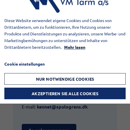
Beschreibung
Diese Website verwendet eigene Cookies und Cookies von
Vogelsang VX 136-140Q Pumpe mit einer
Drittanbietern, um zu funktionieren, Ihre Nutzung unserer
Leistung von ca. 1500 l/min.
Produkte und Dienstleistungen zu analysieren, unsere Werbe- und
Marketingbemühungen zu unterstützen und Inhalte von
Drittanbietern bereitzustellen.
Mehr lesen
Cookie einstellungen
Kontakt:​
NUR NOTWENDIGE COOKIES
Kennet Bo Jacobsen
AKZEPTIEREN SIE ALLE COOKIES
Tlf.:
+45 72 10 00 22
E-mail:
kennet@spulogrens.dk