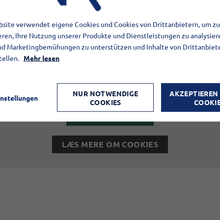
site verwendet eigene Cookies und Cookies von Drittanbietern, um zu
Elementet er blokeret
eren, Ihre Nutzung unserer Produkte und Dienstleistungen zu analysier
d Marketingbemühungen zu unterstützen und Inhalte von Drittanbiet
tellen.
Mehr lesen
levet begrænset, da du ikke har accepteret de påkrævede cook
ldende databeskyttelseslovgivning. Du kan få adgang til elemen
for elementet.
NUR NOTWENDIGE
AKZEPTIEREN 
instellungen
COOKIES
COOKI
TILLAD COOKIES
LÆS MERE OM COOKIES