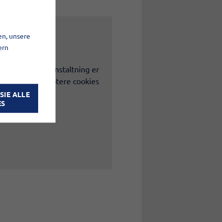
en, unsere
ern
ies. Denne foranstaltning er
tet ved at acceptere cookies
SIE ALLE
ES