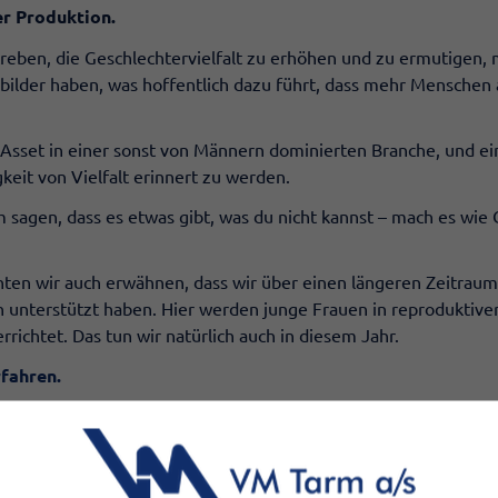
er Produktion.
reben, die Geschlechtervielfalt zu erhöhen und zu ermutigen, 
bilder haben, was hoffentlich dazu führt, dass mehr Menschen
s Asset in einer sonst von Männern dominierten Branche, und e
keit von Vielfalt erinnert zu werden.
 sagen, dass es etwas gibt, was du nicht kannst – mach es wie 
n wir auch erwähnen, dass wir über einen längeren Zeitrau
n unterstützt haben. Hier werden junge Frauen in reproduktive
richtet. Das tun wir natürlich auch in diesem Jahr.
rfahren.
a und einigen der anderen coolen Frauen in der Produktion: