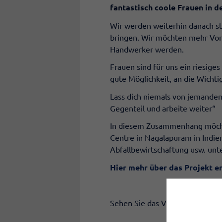
fantastisch coole Frauen in d
Wir werden weiterhin danach st
bringen. Wir möchten mehr Vor
Handwerker werden.
Frauen sind für uns ein riesige
gute Möglichkeit, an die Wichtig
Lass dich niemals von jemandem
Gegenteil und arbeite weiter“
In diesem Zusammenhang möchte
Centre in Nagalapuram in Indie
Abfallbewirtschaftung usw. unter
Hier mehr über das Projekt e
Sehen Sie das Video mit Camill