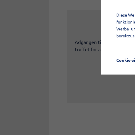
Diese Web
funktioni
Werbe- un
bereitzus
Adgangen til elementet er b
truffet for at overholde gæ
Cookie e