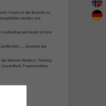
mehr Frauen in die Branche zu
 ausgebildet werden und
in Gedenktag wie heute ist eine
Camilla hier: „…beweise das
m das Women Workers’ Training
r Gesundheit, Frauenrechten,