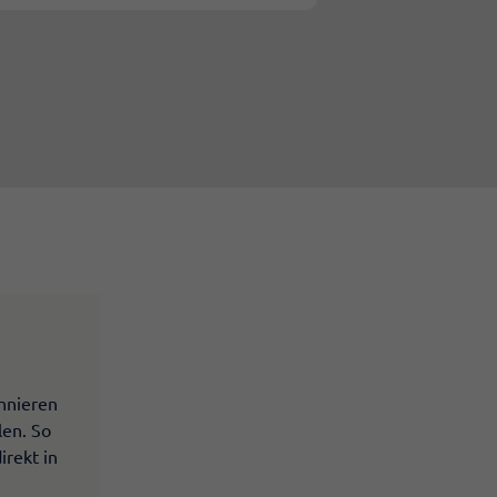
nnieren
len. So
irekt in