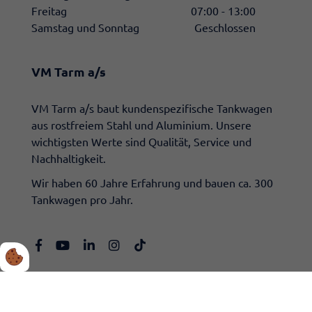
Freitag
07:00 - 13:00
Samstag und Sonntag
Geschlossen
VM Tarm a/s
​VM Tarm a/s baut kundenspezifische Tankwagen
aus rostfreiem Stahl und Aluminium. Unsere
wichtigsten Werte sind Qualität, Service und
Nachhaltigkeit.
Wir haben 60 Jahre Erfahrung und bauen ca. 300
Tankwagen pro Jahr.