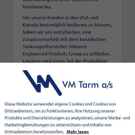
Nordamerika.
Um unsere Kunden in den USA und
Kanada bestmöglich bedienen zu können,
haben wir uns entschieden, eine
Zusammenarbeit mit dem kanadischen
Tankwagenhersteller Advance
Engineered Products Group zu schließen.
Letztere wird einen Teil der Produktion
sowie den gesamten Service und Verkauf
von Ersatzteilen übernehmen.
Wir haben große Erwartungen an die
neue Zusammenarbeit und erwarten in
den kommenden Jahren, eine steigende
Diese Website verwendet eigene Cookies und Cookies von
Anzahl von Gülleanhängern in
Drittanbietern, um zu funktionieren, Ihre Nutzung unserer
Nordamerika zu liefern.
Produkte und Dienstleistungen zu analysieren, unsere Werbe- und
Marketingbemühungen zu unterstützen und Inhalte von
Drittanbietern bereitzustellen.
Mehr lesen