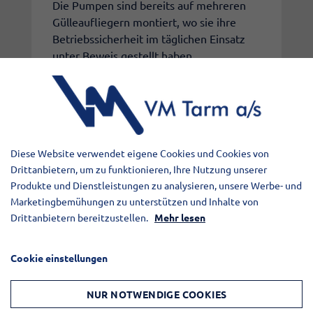
Die Pumpen sind bereits auf mehreren
Gülleaufliegern montiert, wo sie ihre
Betriebssicherheit im täglichen Einsatz
unter Beweis gestellt haben.
Die neue VM Tarm-Pumpe wird künftig
Standard auf unseren Gülleaufliegern
sein, es sei denn, der Kunde wünscht eine
Diese Website verwendet eigene Cookies und Cookies von
andere Lösung.
Drittanbietern, um zu funktionieren, Ihre Nutzung unserer
Produkte und Dienstleistungen zu analysieren, unsere Werbe- und
Marketingbemühungen zu unterstützen und Inhalte von
Gleichzeitig setzen wir selbstverständlich
Drittanbietern bereitzustellen.
Mehr lesen
unsere Service- und Wartungsarbeiten
für alle anderen Pumpentypen fort.
Cookie einstellungen
Die Markteinführung ist ein weiterer
NUR NOTWENDIGE COOKIES
Schritt in VMs Tarms Ambition, unsere