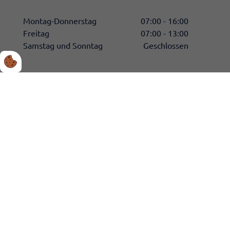
Montag-Donnerstag
07:00 - 16:00
Freitag
07:00 - 13:00
Samstag und Sonntag
Geschlossen
VM Tarm a/s
​VM Tarm a/s baut kundenspezifische Tankwagen
aus rostfreiem Stahl und Aluminium. Unsere
wichtigsten Werte sind Qualität, Service und
Nachhaltigkeit.
Wir haben 60 Jahre Erfahrung und bauen ca. 300
Tankwagen pro Jahr.