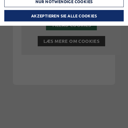
NUR NOTWENDIGE COOKIES
adgang til elementet ved at acceptere
cookies for elementet.
AKZEPTIEREN SIE ALLE COOKIES
TILLAD COOKIES
LÆS MERE OM COOKIES