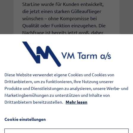
StarLine wurde für Kunden entwickelt,
die jetzt einen starken Gülleauflieger
wünschen – ohne Kompromisse bei
Qualität oder Funktion einzugehen. Die
Nachfrage ist bereits jetzt groß, daher
empfehlen wir, rechtzeitig zu bestellen.
Elementet er
Diese Website verwendet eigene Cookies und Cookies von
Drittanbietern, um zu funktionieren, Ihre Nutzung unserer
blokeret
Produkte und Dienstleistungen zu analysieren, unsere Werbe- und
Marketingbemühungen zu unterstützen und Inhalte von
Adgangen til elementet er blevet
Drittanbietern bereitzustellen.
Mehr lesen
begrænset, da du ikke har accepteret de
påkrævede cookies. Denne foranstaltning
Cookie einstellungen
er truffet for at overholde gældende
databeskyttelseslovgivning. Du kan få