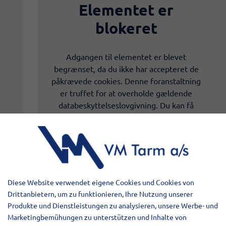
Elementet er
blokeret
Adgangen til elementet er blevet
begrænset, da du ikke har accepteret de
påkrævede cookies. Denne foranstaltning
er truffet for at overholde gældende
databeskyttelseslovgivning. Du kan få
adgang til elementet ved at acceptere
cookies for elementet.
TILLAD COOKIES
Diese Website verwendet eigene Cookies und Cookies von
LÆS MERE OM COOKIES
Drittanbietern, um zu funktionieren, Ihre Nutzung unserer
Produkte und Dienstleistungen zu analysieren, unsere Werbe- und
Marketingbemühungen zu unterstützen und Inhalte von