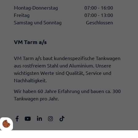
Montag-Donnerstag
07:00 - 16:00
Freitag
07:00 - 13:00
Samstag und Sonntag
Geschlossen
VM Tarm a/s
​VM Tarm a/s baut kundenspezifische Tankwagen
aus rostfreiem Stahl und Aluminium. Unsere
wichtigsten Werte sind Qualität, Service und
Nachhaltigkeit.
Wir haben 60 Jahre Erfahrung und bauen ca. 300
Tankwagen pro Jahr.